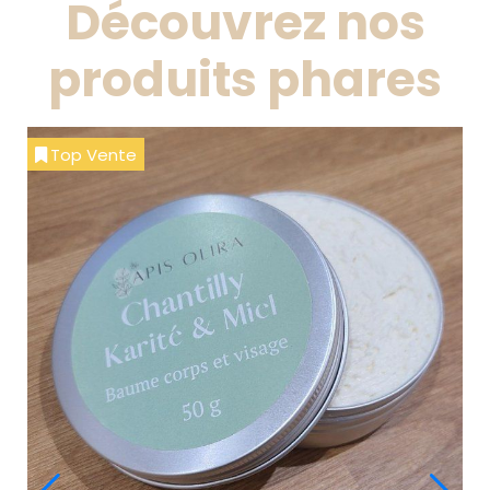
Découvrez nos
produits phares
Top Vente
Baume à lèvres au miel
6,00
€