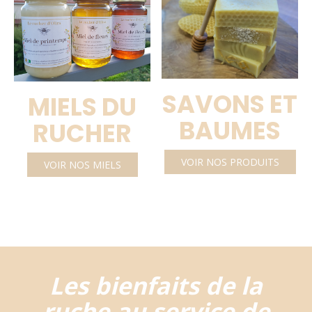
SAVONS ET
MIELS DU
BAUMES
RUCHER
VOIR NOS PRODUITS
VOIR NOS MIELS
Les bienfaits de la
ruche au service de